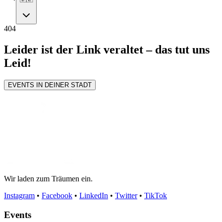
404
Leider ist der Link veraltet – das tut uns
Leid!
EVENTS IN DEINER STADT
Wir laden zum Träumen ein.
Instagram
•
Facebook
•
LinkedIn
•
Twitter
•
TikTok
Events